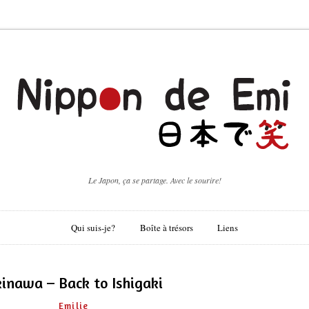
Le Japon, ça se partage. Avec le sourire!
Qui suis-je?
Boîte à trésors
Liens
inawa – Back to Ishigaki
Emilie