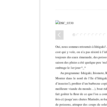
Oui, nous sommes retournés à Ishigaki! 
cost qui y vole, on n’a pas résisté à l
toujours des eaux émeraude, des poisson 
saison des pluies a été quelque peu ‘re
ombrage le 1er jour ^_^
Au programme: Ishigaki, Iriomote, 
Monter dans le nord de l’île d’Ishig
d’insectes!), profiter d’un barbecue co
meilleure viande du monde…), boat ride 
fait goûter la fleur de ce que l’on a com
fois-ci) jusqu’aux chutes Mariudo, re-b
de poissons, attraper des coups de sole