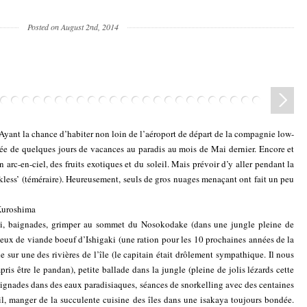
Posted on August 2nd, 2014
Ayant la chance d’habiter non loin de l’aéroport de départ de la compagnie low-
’idée de quelques jours de vacances au paradis au mois de Mai dernier. Encore et
arc-en-ciel, des fruits exotiques et du soleil. Mais prévoir d’y aller pendant la
ckless’ (téméraire). Heureusement, seuls de gros nuages menaçant ont fait un peu
Kuroshima
aki, baignades, grimper au sommet du Nosokodake (dans une jungle pleine de
pieux de viande boeuf d’Ishigaki (une ration pour les 10 prochaines années de la
sur une des rivières de l’île (le capitain était drôlement sympathique. Il nous
pris être le pandan), petite ballade dans la jungle (pleine de jolis lézards cette
aignades dans des eaux paradisiaques, séances de snorkelling avec des centaines
il, manger de la succulente cuisine des îles dans une isakaya toujours bondée.