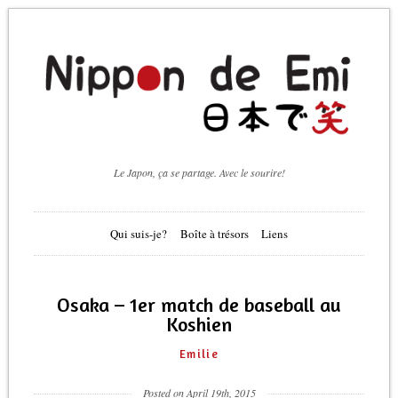
Le Japon, ça se partage. Avec le sourire!
Qui suis-je?
Boîte à trésors
Liens
Osaka – 1er match de baseball au
Koshien
Emilie
Posted on April 19th, 2015