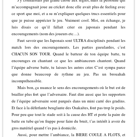
m’accompagnait joue au cricket donc elle avait plus de feeling avec
ce sport que moi, et a su m’expliquer quelques trucs essentiels pour
que je puisse apprécier le jeu. Vraiment cool. Moi, en échange, je
luis disais ce qu’il fallait crier en japonais pendant les
encouragements (nom des joueurs etc…).
Faut savoir que les Japonais sont ULTRA disciplinés pendant les
match lors des encouragements. Les parties gueulardes, c’est
CHACUN SON TOUR. Quand le batteur de ton équipe batte, tu
encourages en chantant ce que les ambianceurs chantent. Quand
l’équipe adverse batte, tu laisses les autres crier. C’est sympa parce
que donne beaucoup de rythme au jeu. Pas un brouahah
incompréhensible.
Mais bon, ça nuance le sens des encouragements où le but est de
brailler plus fort que l’adversaire. Faut dire aussi que les supporters
de l’équipe adversaire sont parqués dans un mini carré des gradins.
Et face à la déferlante beuglante des Osakaïtes, font pas trop le poids.
Pour peu que tout le stade soit à la cause des HT et porte la paire de
batte en tube qu’on frappe pour faire du bruit, t’as intérêt à avoir du
gros matériel quand t’es pas à domicile.
Aussi, pour mettre l’ambiance, la BIERE COULE A FLOTS, et