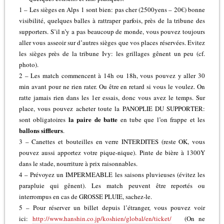
1 – Les sièges en Alps 1 sont bien: pas cher (2500yens – 20€) bonne
visibilité, quelques balles à rattraper parfois, près de la tribune des
supporters. S’il n’y a pas beaucoup de monde, vous pouvez toujours
aller vous asseoir sur d’autres sièges que vos places réservées. Evitez
les sièges près de la tribune Ivy: les grillages gênent un peu (cf.
photo).
2 – Les match commencent à 14h ou 18h, vous pouvez y aller 30
min avant pour ne rien rater. Ou être en retard si vous le voulez. On
ratte jamais rien dans les 1er essais, donc vous avez le temps. Sur
place, vous pouvez acheter toute la PANOPLIE DU SUPPORTER:
la paire de batte
sont obligatoires
en tube que l’on frappe et les
ballons siffleurs
.
3 – Canettes et bouteilles en verre INTERDITES (reste OK, vous
pouvez aussi apportez votre pique-nique). Pinte de bière à 1300Y
dans le stade, nourriture à prix raisonnables.
4 – Prévoyez un IMPERMEABLE les saisons pluvieuses (évitez les
parapluie qui gênent). Les match peuvent être reportés ou
interrompus en cas de GROSSE PLUIE, sachez-le.
5 – Pour réserver un billet depuis l’étranger, vous pouvez voir
ici:
http://www.hanshin.co.jp/koshien/global/en/ticket/
(On ne