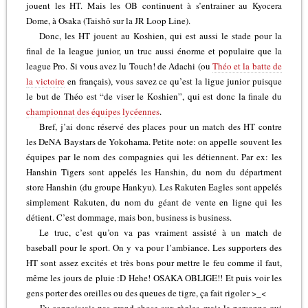
jouent les HT. Mais les OB continuent à s’entrainer au Kyocera
Dome, à Osaka (Taishô sur la JR Loop Line).
Donc, les HT jouent au Koshien, qui est aussi le stade pour la
final de la league junior, un truc aussi énorme et populaire que la
league Pro. Si vous avez lu Touch! de Adachi (ou
Théo et la batte de
la victoire
en français), vous savez ce qu’est la ligue junior puisque
le but de Théo est “de viser le Koshien”, qui est donc la finale du
championnat des équipes lycéennes
.
Bref, j’ai donc réservé des places pour un match des HT contre
les DeNA Baystars de Yokohama. Petite note: on appelle souvent les
équipes par le nom des compagnies qui les détiennent. Par ex: les
Hanshin Tigers sont appelés les Hanshin, du nom du départment
store Hanshin (du groupe Hankyu). Les Rakuten Eagles sont appelés
simplement Rakuten, du nom du géant de vente en ligne qui les
détient. C’est dommage, mais bon, business is business.
Le truc, c’est qu’on va pas vraiment assisté à un match de
baseball pour le sport. On y va pour l’ambiance. Les supporters des
HT sont assez excités et très bons pour mettre le feu comme il faut,
même les jours de pluie :D Hehe! OSAKA OBLIGE!! Et puis voir les
gens porter des oreilles ou des queues de tigre, ça fait rigoler >_<
J’y connaissais pas grand chose aux règles, mais la personne qui