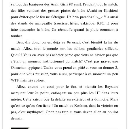
surtout des barriques des Asahi Girls (© emi). Pendant tout le match,
des filles vendent des grosses pintes de bière (Asahi au Koshien)
pour éviter que le feu ne s’éteigne. Un brin paradoxal >_< Y a aussi
des stands de mangeaille (saucisse, frites, yakisoba, KFC…) pour
faire descendre la bière. Ca réchauffe quand la pluie comment à
tomber.
Ben, dis donc, on est déjà au 9e essai, c’est bientôt la fin du
match. Allez, tout le monde sort les ballons gonflables siffleurs.
Quoi?? Vous en avez pas acheter parce que vous ne saviez pas que
c’était un moment institutionnel du match? C’est pas grave, une
Obaachan typique d’Osaka vous prend en pitié et vous en donner 2,
pour que vous puissiez, vous aussi, participer à ce moment un peu
WTF mais très coloré.
Allez, encore un essai pour le fun, et biensûr les Baystars
marquent leur 2e point, enfonçant un peu plus les HT dans leurs
misère. Cette saison pue la défaite en extérieur et à domicile. Mais
qu’est-ce qu’on s’en fiche!! Un match au Koshien, dans la victoire ou
pas, c’est mythique!! Criez pas trop si vous devez allez au boulot
demain.