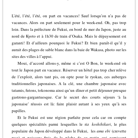
L’été, l’été, l’été, on part en vacances! Sauf lorsqu’on n’a pas de
vacances. Alors on part seulement pour le week-end. Oh, pas trop
loin. Dans la préfecture de Fukui, en bord de mer du Japon, juste au
nord de Kyoto et à 1h30 de train d’Osaka. Mais le dépaysement est
garanti! Et d’ailleurs pourquoi le Fukui? Et bien paraît-il qu’il y
aurait des plages de sable blanc dans la baie de Wakasa, photo sur les
sites des villes à l’appui.
Moui, d’accord allons-y, même si c’est O Bon, le week-end où
tout le Japon part en vacance. Réserver un hôtel pas trop cher relève
de l’exploit, alors tant pis, on opte pour le ryokan, ces auberges
traditionnelles japonaises. A la clé, une chambre japonaise avec
tatamis, futons, tokonoma ainsi qu’un dîner et petit déjeuner presque
gastrono-gargantuesque. Car le secret des courts séjours ‘à la
japonaise’ réussis est là: faire plaisir autant à ses yeux qu’à ses
papilles.
Et le Fukui est une région parfaite pour cela car on compte
quelques spécialités parmi lesquelles le riz
koshihikari
, le plus
populaire du Japon développé dans le Fukui, les
ama ebi
(crevette
rose) et poissons frais de la pêche de ce matin qui garnissent