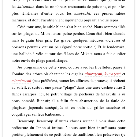
les
kaisendon
dans les nombreux restaurants de poissons, et pour les
plus téméraires d’entre vous, les
umeboshi
, ces prunes salées
marinées, et dont l’acidité vient rajouter du piquant à votre repas.
Côté tourisme, le sable blanc s’est bien caché. Nous sommes allés
sur les plages de Mitsumatsu: peine perdue. L’eau était bien chaude
mais le grain bien gris. Pas grave, quelques méduses vicieuses et
poissons peureux ont un peu égayé notre sortie :) Et le lendemain,
une ballade à vélo autour des 5 lacs de Mikata nous a fait oublier
notre envie de plage paradisiaque.
Au programme de cette virée: course avec les libellules, pause à
l’ombre des arbres où chantent les cigales
aburazem
i
,
kumazemi
et
minminzemi
(mes préférées), humer les effluves de prunes qui sèchent
au soleil, et surtout une pause “plage” dans une anse cachée entre 2
flancs escarpés; ici, le petit village de pécheurs de Shakushi a su
nous comblé. Biensûr, il a fallu faire abstraction de la foule de
plagistes japonais suréquipés et en train de griller saucisse et
coquillages sur leur barbecue…
Beaucoup, beaucoup d’autres choses restent à voir dans cette
préfecture du Japon si intime. 2 jours sont bien insuffisants pour
profiter pleinement de ce petit trésor de traditions bien préservées (je