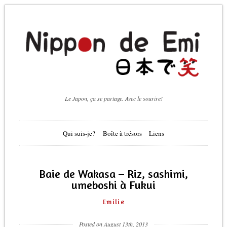
Le Japon, ça se partage. Avec le sourire!
Qui suis-je?
Boîte à trésors
Liens
Baie de Wakasa – Riz, sashimi,
umeboshi à Fukui
Emilie
Posted on August 13th, 2013